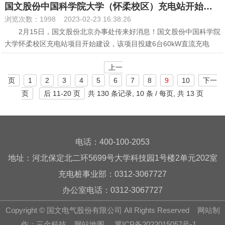
国文股份中国科学院大学（怀柔校区）充电站开始建
流桩。
设
浏览次数：1998
2023-02-23 16:38:26
国文股份满城复兴公园充电站为复兴公园附近的新能源车
2月15日，国文股份北京办事处传来好消息！国文股份中国科学院
主提供了极大的便利条件，满足了他们的充电需求。车主们
大学怀柔校区充电站项目开始建设，该项目投建6台60kW直流充电
可以通过手机扫码自行为新能源车充电，在手机上还可以随
桩，19台7kW交流充电桩。
时查看充电状态，精准掌握充电情况。此次新建的充电站，
上一
国文股份充电站建设围绕“三个中心一个岛”精心布局，即在保定
进一步打通了绿色出行充电“堵点”，助力居民绿色出行。
市、雄安新区、北京市、海南岛投建充电站。目前在北京，已建设完
页
1
2
3
4
5
6
7
8
9
10
下一
成中国科学院微生物研究所充电站、中国科学院地理与资源研究所充
页
后 11-20 页
共
130 条记录,
10 条 / 每页, 共
13 页
电站、中国科学院科技创新发展中心充电站、北京房山区发改委充电
站、中国科学院基因组研究所充电站、中国科学院动物研究所充电
站、中国科学院高能物理研究所充电站、中国科学院国家天文台充电
站等，为国家科研人员提供充电保障。助力国家2030年“碳达峰”，
电话：400-100-2053
2060年“碳中和”目标的实现，为低碳绿色出行“加油”！
地址：河北保定北二环5699号大学科技园1号楼2单元202室
充电桩事业部：0312-3067727
办公室电话：0312-3067727
Copyright © 国文电气股份有限公司 All Rights Reserved
网站制
作
：
三金科技
网站地图
冀ICP备2022015057号-1