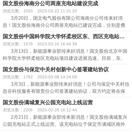
桩，该充电站位于河北省保定市满城区汉贤街满城汉墓景区
国文股份海南分公司两座充电站建设完成
要。
中科院生物物理研究所充电站，位于北京市朝阳区大屯路
内，现已上线运营
浏览次数：1550
2023-03-22 11:31:20
15号，共投建1台60kW双枪直流充电桩。中国科学院大学怀
。
3月20日，国文电气股份有限公司海南分公司传来好消
柔校区充电站西区（二期），位于北京市怀柔区雁栖湖东区1
息！国文股份海南分公司两座充电站已建设完成，分别是儋
号，共投建6台7kW交流桩。两座充电站均已上线运营。
州银杏雅苑小区充电站及儋州卫生监督小区充电站。
充电桩作为新能源汽车的重要配套设施及动力来源，为满
国文股份中国科学院大学怀柔校区东、西区充电站建
儋州银杏雅苑小区充电站，位于海南省儋州市白马井镇滨
足新能源汽车运行的需要，我公司将继续推进充电桩建设，
设完成
浏览次数：1578
2023-03-16 16:44:39
海新区中六路，共投建7台交流充电桩。儋州卫生监督小区充
助力国家“双碳”目标的实现。
3月13日，新能源事业部传来好消息！国文股份北京中国
电站，位于海南省儋州市那大镇幼儿园路，共投建10台交流
科学院大学怀柔校区充电站项目建设进展迅速。目前，东、
充电桩。
西区两座充电站已建设完成，东区建设3台60KW双枪直流桩
两座充电桩均已建设完成，预计本周上线运营，我司将继
国文股份与保定中关村创新中心签署建站协议
与5台7KW交流桩，西区建设2台60KW双枪直流桩与6台7KW
续推进海南岛充电站项目进程，布局满足新能源汽车规模应
浏览次数：1782
2023-03-08 14:24:09
交流桩，以上两座充电站现已投入运营。
用的充电基础设施网络，提升电动汽车充电基础设施服务保
3月3日，新能源事业部传来好消息！公司与保定中关村信
截至现在，中国科学院大学怀柔校区充电站西区（二期）
障能力，为市民绿色出行提供便利、便捷的充电条件，为绿
息谷科技服务有限责任公司签署建站协议，双方约定将在保
项目6台7kW交流桩正在加紧施工，预计本周调试上线。国文
色出行“加油”。
定•中关村创新中心停车场建设充电站。
股份积极推进充电站建设，助力国家2030年“碳达峰”，2060
国文股份满城复兴公园充电站上线运营
该项目将投入4台60kW双枪直流充电桩和13台交流充电
年“碳中和”目标的实现，为低碳绿色出行“加油”！
浏览次数：2206
2023-02-28 16:12:44
桩，满足周边新能源汽车车主充电需求，加快推动充电基础
2月21日，新能源事业部传来新消息！国文股份满城复兴
设施建设，进一步提升新能源汽车充电服务保障能力，实现
公园充电站正式上线运营。该充电站位于保定市满城区南外
绿色出行理念。
环路与育才南街交汇处东南侧的复兴公园，共投建8台7kW交