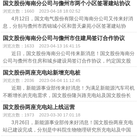
国文股份海南分公司与儋州市两个小区签署建站协议
小区安装电动汽车充电桩。
浏览次数：1660
2023-04-18 18:02:52
该项目位于河北省保定市满城区育才南街西侧兰汀竹溪小
4月12日，国文电气股份有限公司海南分公司又传来好消
区地下停车场，共计投建9台7kW交流充电桩，填补小区没有
息，分别与儋州市西锦城小区和普天豪苑小区签署建站协
充电桩的空白，保障新能源电动汽车车主出行无忧。我公司
议。
将继续努力构建满足需求、布局合理、功能完善、使用便捷
国文股份海南分公司与儋州市住建局签订合作协议
西锦城小区项目位于海南省儋州市那大中兴大街西段那大
的充电设施体系，助力“双碳”目标的实现，护航居民“绿色出
浏览次数：1633
2023-04-13 16:41:15
控规12号街区，该项目投建18台交流充电桩；普天豪苑小区
行”。
近日，国文股份海南分公司传来新消息！国文股份海南分
位于海南省儋州市白马井镇中横六路，该项目投建15台交流
公司与儋州市住房和城乡建设局签订合作协议，约定国文股
充电桩。
份海南分公司在海南省儋州市怡心花园外停车场投建充电终
公司近年来积极推进新能源汽车充电桩建设，助力实
国文股份两座充电站新增充电桩
端及交流充电桩。
现“双碳”目标，为新能源车主提供充电保障，满足新能源汽车
浏览次数：2036
2023-04-04 11:12:45
此次合作主要是为贯彻落实习近平总书记2018年4月13日
发展需要。
近期，新能源事业部传来好消息！为满足新能源汽车司机
在庆祝海南建省办经济特区30周年大会上的重要讲话(以下简
不断增长的充电需求，国文股份隆兴路充电站及国文股份长
称习近平总书记“4·13”重要讲话)精神和《中共中央国务院关
信公园充电站新建多台充电桩。
于支持海南全面深化改革开放的指导意见》中关于“建设国家
国文股份两座充电站上线运营
3月31日，国文股份隆兴路充电站二期新增20台7kW交流
生态文明试验区”“加快推广新能源汽车和节能环保汽车，在海
浏览次数：1973
2023-03-30 17:01:18
充电桩，该充电站位于河北省保定市竞秀区保定国家高新区
南岛逐步禁止销售燃油汽车”的要求，加快推进充电基础设施
3月26日，新能源事业部传来好消息！国文股份两座充电
隆兴西路，现已调试上线并投入运营。
建设发展，构建覆盖全省的充电设施服务网络，全面提升清
站已建设完成，分别是中科院生物物理研究所充电站及中国
4月1日，国文股份长信公园充电站新增5台7kW交流充电
洁能源汽车充电保障能力，满足全省清洁能源汽车发展需
科学院大学怀柔校区充电站西区（二期）。