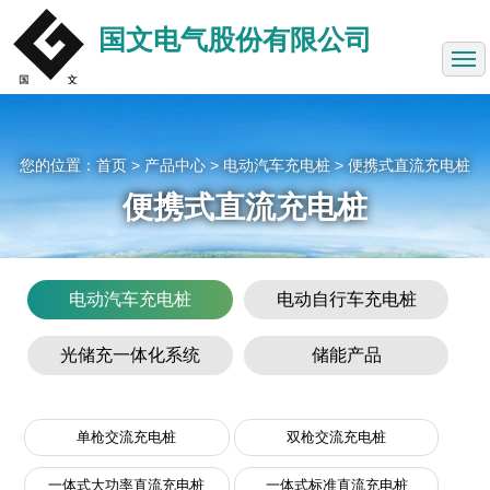
网站首页
国文电气股份有限公司
关于我们
充电桩展示
您的位置：
首页
> 产品中心 > 电动汽车充电桩 >
便携式直流充电桩
产品中心
便携式直流充电桩
新闻动态
成功案例
电动汽车充电桩
电动自行车充电桩
投资者关系
光储充一体化系统
储能产品
联系方式
安达电气
单枪交流充电桩
双枪交流充电桩
一体式大功率直流充电桩
一体式标准直流充电桩