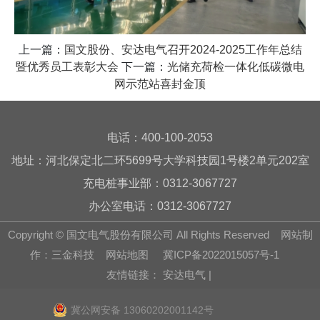
上一篇：
国文股份、安达电气召开2024-2025工作年总结
暨优秀员工表彰大会
下一篇：
光储充荷检一体化低碳微电
网示范站喜封金顶
电话：400-100-2053
地址：河北保定北二环5699号大学科技园1号楼2单元202室
充电桩事业部：0312-3067727
办公室电话：0312-3067727
Copyright © 国文电气股份有限公司 All Rights Reserved
网站制
作
：
三金科技
网站地图
冀ICP备2022015057号-1
友情链接：
安达电气
|
冀公网安备 13060202001142号